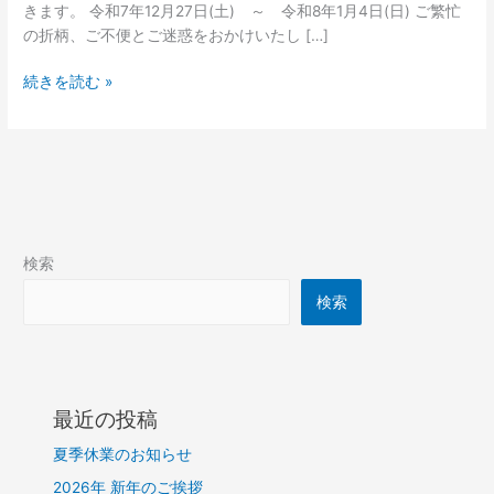
業
きます。 令和7年12月27日(土) ～ 令和8年1月4日(日) ご繁忙
の
の折柄、ご不便とご迷惑をおかけいたし […]
お
知
続きを読む »
ら
せ
検索
検索
最近の投稿
夏季休業のお知らせ
2026年 新年のご挨拶