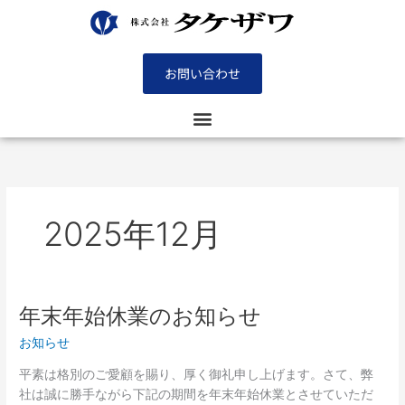
内
容
を
ス
お問い合わせ
キ
ッ
プ
2025年12月
年末年始休業のお知らせ
年
末
お知らせ
年
始
平素は格別のご愛顧を賜り、厚く御礼申し上げます。さて、弊
休
社は誠に勝手ながら下記の期間を年末年始休業とさせていただ