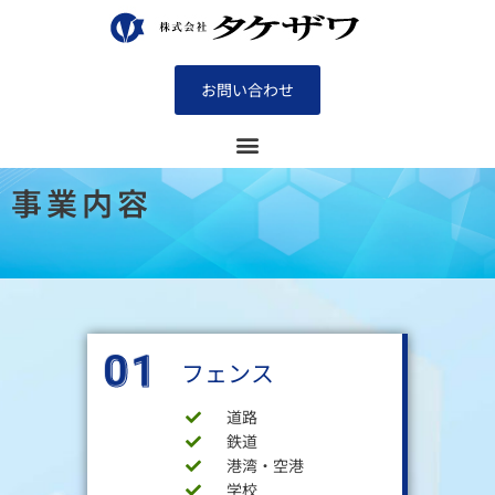
内
容
を
ス
お問い合わせ
キ
ッ
プ
事業内容
01
フェンス
道路
鉄道
港湾・空港
学校