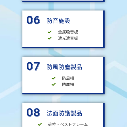
06
防音施設
金属吸音板
遮光遮音板
07
防風防塵製品
防風柵
防塵柵
08
法面防護製品
砲枠・ベストフレーム