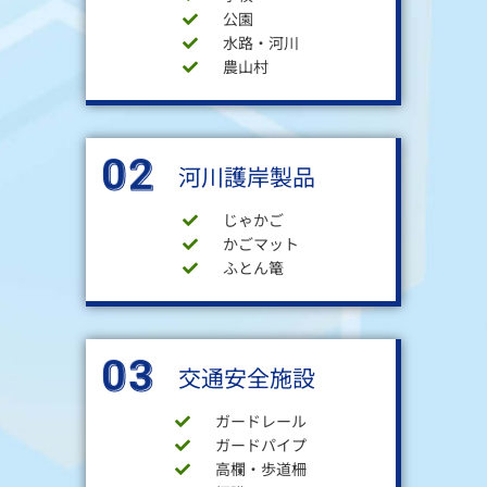
公園
水路・河川
農山村
02
河川護岸製品
じゃかご
かごマット
ふとん篭
03
交通安全施設
ガードレール
ガードパイプ
高欄・歩道柵