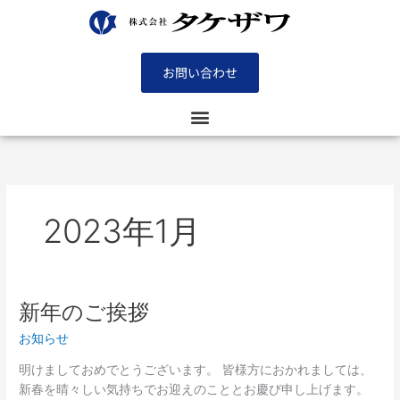
内
容
を
ス
お問い合わせ
キ
ッ
プ
2023年1月
新年のご挨拶
新
年
お知らせ
の
ご
明けましておめでとうございます。 皆様方におかれましては、
挨
新春を晴々しい気持ちでお迎えのこととお慶び申し上げます。